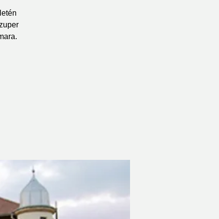
letén
szuper
mara.