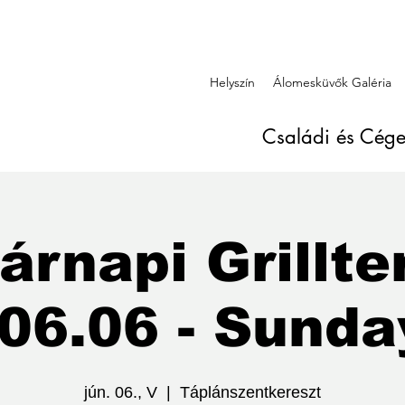
Helyszín
Álomesküvők Galéria
Családi és Cég
árnapi Grillte
06.06 - Sunday
jún. 06., V
  |  
Táplánszentkereszt