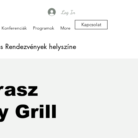
Log In
Kapcsolat
Konferenciák
Programok
More
es Rendezvények helyszíne
rasz
 Grill