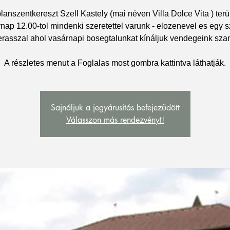
planszentkereszt Szell Kastely (mai néven Villa Dolce Vita ) terü
nap 12.00-tol mindenki szeretettel varunk - elozenevel es egy 
lterasszal ahol vasárnapi bosegtalunkat kínáljuk vendegeink sza
A részletes menut a Foglalas most gombra kattintva láthatják.
Sajnáljuk a jegyárusítás befejeződött
Válasszon más rendezvényt!