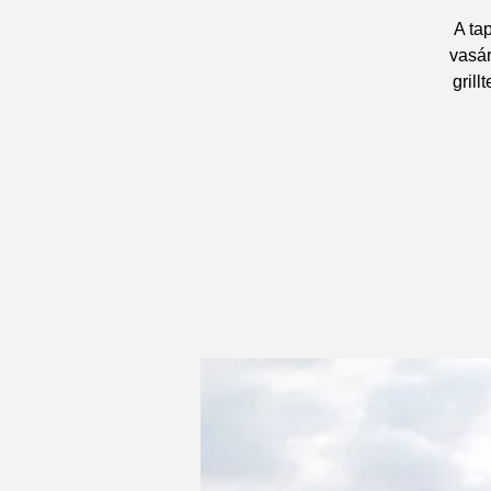
A ta
vasár
gril