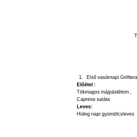
T
Első vasárnapi Grillte
Előétel :
Tökmagos májpástétom ,
Caprese saláta
Leves:
Hideg napi gyümölcsleves