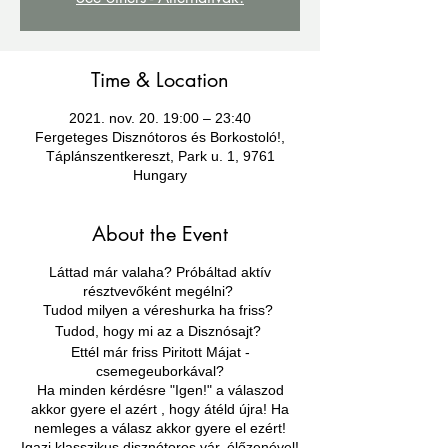
Time & Location
2021. nov. 20. 19:00 – 23:40
Fergeteges Disznótoros és Borkostoló!,
Táplánszentkereszt, Park u. 1, 9761
Hungary
About the Event
Láttad már valaha? Próbáltad aktív
résztvevőként megélni?
Tudod milyen a véreshurka ha friss?
Tudod, hogy mi az a Disznósajt?
Ettél már friss Piritott Májat -
csemegeuborkával?
Ha minden kérdésre "Igen!" a válaszod
akkor gyere el azért , hogy átéld újra! Ha
nemleges a válasz akkor gyere el ezért!
Igazi klasszikus disznótoros vár, élőzenével!