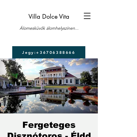
Villa Dolce Vita
Álomesküvők álomhelyszínen...
Jegy:+36706388666
Fergeteges
Disznótoros - Éldd