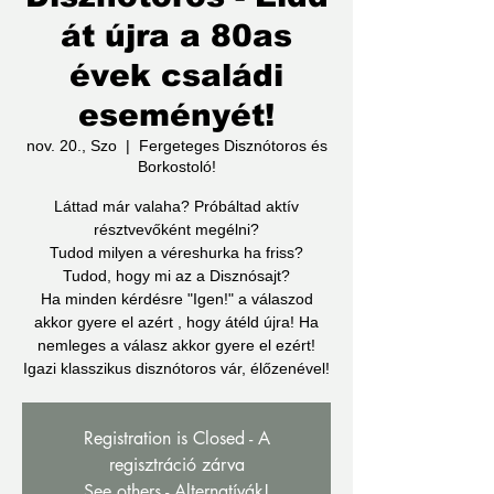
át újra a 80as
évek családi
eseményét!
nov. 20., Szo
  |  
Fergeteges Disznótoros és
Borkostoló!
Láttad már valaha? Próbáltad aktív
résztvevőként megélni?
Tudod milyen a véreshurka ha friss?
Tudod, hogy mi az a Disznósajt?
Ha minden kérdésre "Igen!" a válaszod
akkor gyere el azért , hogy átéld újra! Ha
nemleges a válasz akkor gyere el ezért!
Igazi klasszikus disznótoros vár, élőzenével!
Registration is Closed - A
regisztráció zárva
See others - Alternatívák!